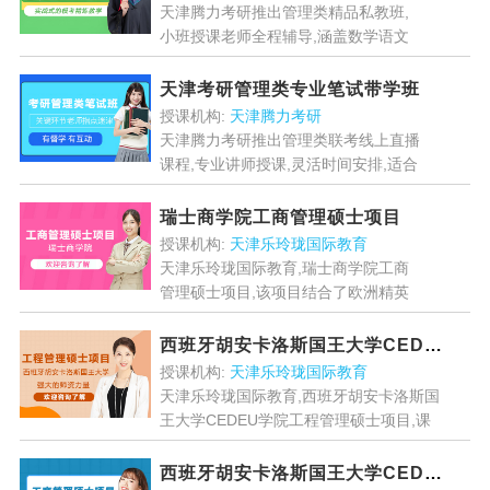
天津腾力考研推出管理类精品私教班,
小班授课老师全程辅导,涵盖数学语文
语逻三大模块,助力考生高效备考,成就
考研梦想....
[详情]
天津考研管理类专业笔试带学班
授课机构:
天津腾力考研
天津腾力考研推出管理类联考线上直播
课程,专业讲师授课,灵活时间安排,适合
基础薄弱或工作繁忙的考生,系统化教
学助你高效备考,轻松攻克考试难点....
瑞士商学院工商管理硕士项目
[详情]
授课机构:
天津乐玲珑国际教育
天津乐玲珑国际教育,瑞士商学院工商
管理硕士项目,该项目结合了欧洲精英
教育与中国独特的商业环境,聚焦全球
化背景下的中外经济大环境和商业管理
西班牙胡安卡洛斯国王大学CEDEU学院工程管理硕士项目
理论与实践,融合东西方管...
[详情]
授课机构:
天津乐玲珑国际教育
天津乐玲珑国际教育,西班牙胡安卡洛斯国
王大学CEDEU学院工程管理硕士项目,课
程采用中西双语或西语授课,部分课程配有
中文翻译,确保学生能够顺利理解和掌握课
西班牙胡安卡洛斯国王大学CEDEU学院工商管理硕士项目