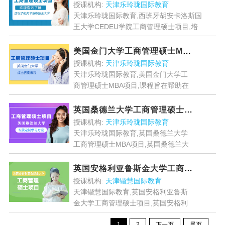
程内容...
[详情]
授课机构:
天津乐玲珑国际教育
天津乐玲珑国际教育,西班牙胡安卡洛斯国
王大学CEDEU学院工商管理硕士项目,培
养具有国际视野的优秀专业学术能力,管理
思维能力和就职创业能力,使学生具有战略
美国金门大学工商管理硕士MBA项目
规划视...
[详情]
授课机构:
天津乐玲珑国际教育
天津乐玲珑国际教育,美国金门大学工
商管理硕士MBA项目,课程旨在帮助在
职专业人士实现职业目标,培养商业敏
锐度,领导技能和专业背景....
[详情]
英国桑德兰大学工商管理硕士MBA项目
授课机构:
天津乐玲珑国际教育
天津乐玲珑国际教育,英国桑德兰大学
工商管理硕士MBA项目,英国桑德兰大
学mba课程核心教学内容主要是培养学
员的领导能力,通过一定的教学方法,实
英国安格利亚鲁斯金大学工商管理硕士项目
践项目,提高学员的...
[详情]
授课机构:
天津锴慧国际教育
天津锴慧国际教育,英国安格利亚鲁斯
金大学工商管理硕士项目,英国安格利
亚鲁斯金大学在职硕士MBA项目是一
1
2
下一页
尾页