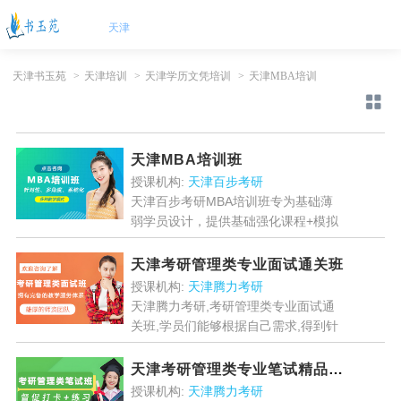
天津
天津书玉苑
>
天津培训
>
天津学历文凭培训
>
天津MBA培训
天津MBA培训班
授课机构:
天津百步考研
天津百步考研MBA培训班专为基础薄
弱学员设计，提供基础强化课程+模拟
题讲解，适合中高层管理者、团队负责
人等职场精英。国际免联考MBA学位
天津考研管理类专业面试通关班
获教育部认证，含金量高，...
[详情]
授课机构:
天津腾力考研
天津腾力考研,考研管理类专业面试通
关班,学员们能够根据自己需求,得到针
对性的辅导,通过个性化的辅导,帮助学
习能够按计划进行,从很大程度上节约
天津考研管理类专业笔试精品私教班
了学员们的时间和金钱...
[详情]
授课机构:
天津腾力考研