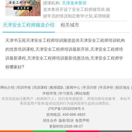
定学习计划，让学员能...
[详情]
授课机构:
天津龙本鲁班
龙本鲁班开设了安全工程师辅导班,根
据学员的情况制定教学计划,采用独家
教学方法由经验丰富的手把手教学,精
天津安全工程师频道介绍
相关城市
讲真题与考纲难点重点,让学员能够顺
利通过考试....
[详情]
天津书玉苑天津安全工程师培训频道提供天津安全工程师培训机构
的优质培训课程,天津安全工程师培训最新开班,天津安全工程师培
训最新课程,天津安全工程师培训最新优惠活动,天津安全工程师学
校哪家好?
网站介绍
|
培训学校
|
培训课程
|
教师团队
|
新闻中心
|
学员问答
|
学员评价
|
校区地址
|
学校环境
|
学习资讯
|
网站地图
本页信息由注册用户（机构和个人）自行发布或提供， 所有内容仅供参考， 本站不
承担该用户发布/提供信息的行为或内容所引起的法律责任。
沪ICP备12032008号-5
咨询电话:
400-666-4820
招生合作
版权/投诉
免责声明
更新时间:2026-08-07