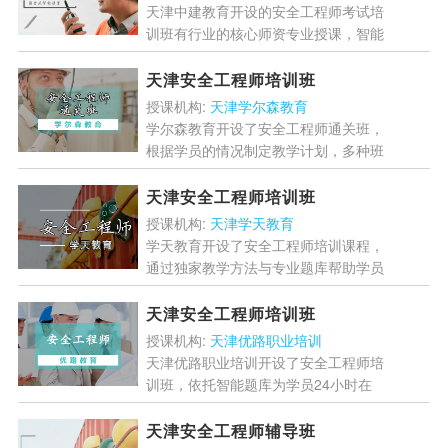
天津中建教育开设的安全工程师考试培
训班有行业的核心师资专业授课，智能
化的教学模式提供高品质的教学课堂，
专业打造智能学习链，全面攻克备考壁
天津安全工程师培训班
垒，中建教育为您的备考保...
[详情]
授课机构:
天津学尔森教育
学尔森教育开设了安全工程师通关班，
根据学员的情况制定教学计划，多种班
型设计让学员灵活选择高效学习，专业
的教辅材料学员的学习效果，精讲真题
天津安全工程师培训班
学员能够顺利通过...
[详情]
授课机构:
天津学天教育
学天教育开设了安全工程师培训课程，
通过独家教学方法与专业题库帮助学员
高效学习，专业为学员精讲历年真题与
最新考纲帮助学员精准把握考试方向，
天津安全工程师培训班
让学员能够顺利通过考...
[详情]
授课机构:
天津优路职业培训
天津优路职业培训开设了安全工程师培
训班，依托智能题库为学员24小时在
线答疑，智能化数据库帮助学员了解自
己的学习情况，经验丰富的帮助学员制
天津安全工程师辅导班