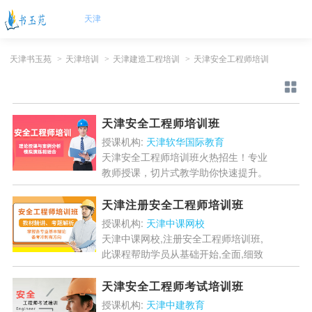
天津
天津书玉苑
>
天津培训
>
天津建造工程培训
>
天津安全工程师培训
天津安全工程师培训班
授课机构:
天津软华国际教育
天津安全工程师培训班火热招生！专业
教师授课，切片式教学助你快速提升。
课程涵盖法规、管理、技术等核心内
容，适合企业安全员、项目经理等各类
天津注册安全工程师培训班
人群。互动教学+最新政策解...
[详情]
授课机构:
天津中课网校
天津中课网校,注册安全工程师培训班,
此课程帮助学员从基础开始,全面,细致
了解教材的考试重点的易考点,对重点
进行归纳总结,掌握答题的机巧和方法,
天津安全工程师考试培训班
查缺补漏,帮助学员...
[详情]
授课机构:
天津中建教育