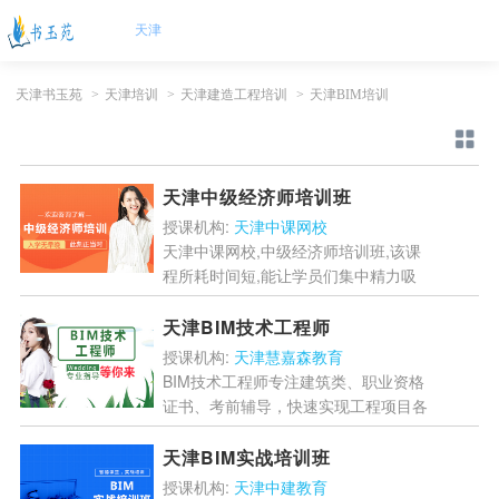
天津
天津书玉苑
>
天津培训
>
天津建造工程培训
>
天津BIM培训
天津中级经济师培训班
授课机构:
天津中课网校
天津中课网校,中级经济师培训班,该课
程所耗时间短,能让学员们集中精力吸
收课堂知识,帮助学员们全面掌握基础
知识,抓住重点知识,短时间内提升学习
天津BIM技术工程师
能力,达到预期目标....
[详情]
授课机构:
天津慧嘉森教育
BIM技术工程师专注建筑类、职业资格
证书、考前辅导，快速实现工程项目各
方协调工作，达到消防体系、机电施工
等各方面高度统一作业。...
[详情]
天津BIM实战培训班
授课机构:
天津中建教育