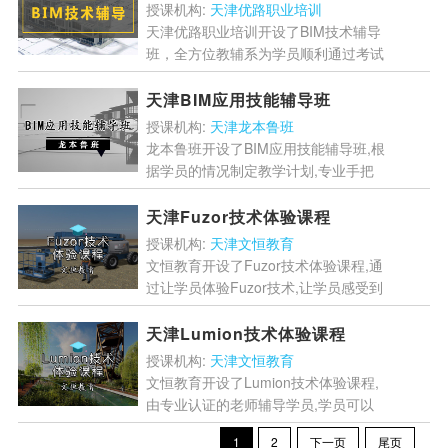
业软件技术，让学...
[详情]
授课机构:
天津优路职业培训
天津优路职业培训开设了BIM技术辅导
班，全方位教辅系为学员顺利通过考试
全面开放，经验丰富的帮助学员学习计
划，专业老师24小时在线答疑，让学
天津BIM应用技能辅导班
员能够顺利...
[详情]
授课机构:
天津龙本鲁班
龙本鲁班开设了BIM应用技能辅导班,根
据学员的情况制定教学计划,专业手把
手教学,精讲真题与考纲难点考点,通过
大量的实践让学员扎实掌握技能,帮助
天津Fuzor技术体验课程
学员顺利通过考...
[详情]
授课机构:
天津文恒教育
文恒教育开设了Fuzor技术体验课程,通
过让学员体验Fuzor技术,让学员感受到
BIMVR技术的优势,让学员感受到BIM
技术的魅力,帮助学员更加高效的学习
天津Lumion技术体验课程
BIM...
[详情]
授课机构:
天津文恒教育
文恒教育开设了Lumion技术体验课程,
由专业认证的老师辅导学员,学员可以
在老师的辅导下体验Lumion技术,让学
1
2
下一页
尾页