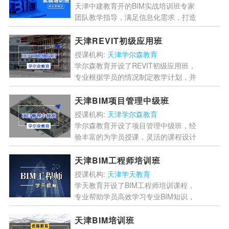
天津中建教育开的BIM实战培训班专家
团队教学指导，满足信息化需求，打造
效率教学，用心服务，设置丰富的教学
内容，培养市场需求的专业人才，让学
天津REVIT初级应用班
员掌握建设工程领域的核...
[详情]
授课机构:
天津学尔森教育
学尔森教育开设了REVIT初级应用班，
专业根据学员的情况制定教学计划，并
且帮助学员高效学习相关软件知识，让
学员能够熟练使用软件，让学员能够顺
天津BIM项目管理中级班
利通过考试，轻松...
[详情]
授课机构:
天津学尔森教育
学尔森教育开设了项目管理中级班，经
验丰富的为学员授课，灵活的课程设计
让学员能够随时随地学习，专业助教随
时为学员解答疑惑，让学员能够顺利通
天津BIM工程师培训班
过考试。...
[详情]
授课机构:
天津学天教育
学天教育开设了BIM工程师培训课程，
专业帮助学员高效学习专业BIM知识，
专业讲师为学员精讲真题与最新考纲，
并且通过独家教学方法帮助学员学习专
天津BIM培训班