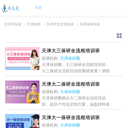
天津
天津书玉苑
>
天津培训
>
天津学历文凭培训
>
天津保研培训
天津大三保研全流程培训班
授课机构:
天津保研圈
天津保研圈，大三保研全流程培训班，
大三保研全流程培训班重磅来袭！课程
涵盖文书优化、面试训练、科研提升等
核心内容，助你系统强化知识体系、提
天津大二保研全流程培训班
升综合竞争力。适合有明确...
[详情]
授课机构:
天津保研圈
天津保研圈推出大二保研全流程培训
班，提供个性化定制方案，涵盖材料准
备、面试技巧、科研能力提升等核心内
容，小班教学+一对一指导，助你提前
天津大一保研全流程培训班
锁定理想院校！...
[详情]
授课机构:
天津保研圈