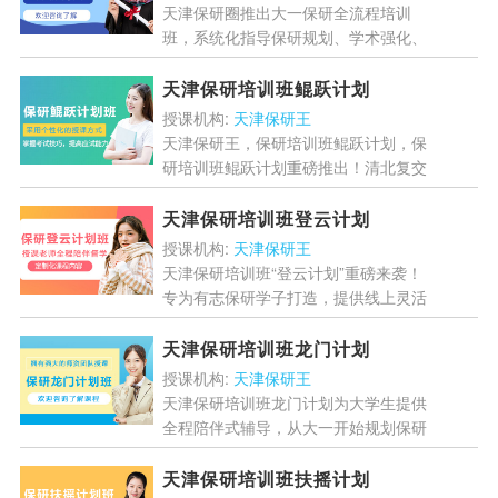
天津保研圈推出大一保研全流程培训
班，系统化指导保研规划、学术强化、
材料优化和面试特训，助力学子冲刺
985/211优秀学校。个性化方案、丰富
天津保研培训班鲲跃计划
资源、灵活学习，助你提...
[详情]
授课机构:
天津保研王
天津保研王，保研培训班鲲跃计划，保
研培训班鲲跃计划重磅推出！清北复交
导师团队全程陪跑，定制专属保研方
案，涵盖绩点、英语、科研等六大指
天津保研培训班登云计划
标，助你突破申请瓶颈。未上岸...
[详
授课机构:
天津保研王
情]
天津保研培训班“登云计划”重磅来袭！
专为有志保研学子打造，提供线上灵活
授课、课程回放、专属社群等特色服
务，助你全面掌握保研流程、提升专业
天津保研培训班龙门计划
能力、突破英语关卡，轻松...
[详情]
授课机构:
天津保研王
天津保研培训班龙门计划为大学生提供
全程陪伴式辅导，从大一开始规划保研
路径，包含成绩提升、科研指导、心理
辅导等全方位服务，助力学子圆梦。...
天津保研培训班扶摇计划