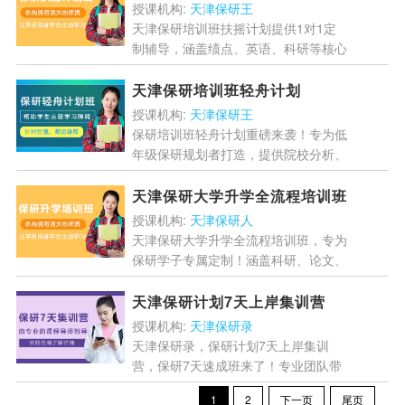
[详情]
授课机构:
天津保研王
天津保研培训班扶摇计划提供1对1定
制辅导，涵盖绩点、英语、科研等核心
板块，由学长学姐授课，助力学生冲刺
保研。适合背景薄弱、定位迷茫、面试
天津保研培训班轻舟计划
焦虑等各类学员，提供...
[详情]
授课机构:
天津保研王
保研培训班轻舟计划重磅来袭！专为低
年级保研规划者打造，提供院校分析、
专业巩固、科研提升等全方位辅导，助
你冲刺。课程涵盖学术英语、材料优化
天津保研大学升学全流程培训班
等核心内容，更有成绩...
[详情]
授课机构:
天津保研人
天津保研大学升学全流程培训班，专为
保研学子专属定制！涵盖科研、论文、
面试全流程指导，助力跨专业考生、规
划迷茫者、复试准备不足者突破瓶颈。
天津保研计划7天上岸集训营
全周期覆盖+分层教学，助...
[详情]
授课机构:
天津保研录
天津保研录，保研计划7天上岸集训
营，保研7天速成班来了！专业团队带
你突破保研瓶颈，精准匹配目标院校，
1
2
下一页
尾页