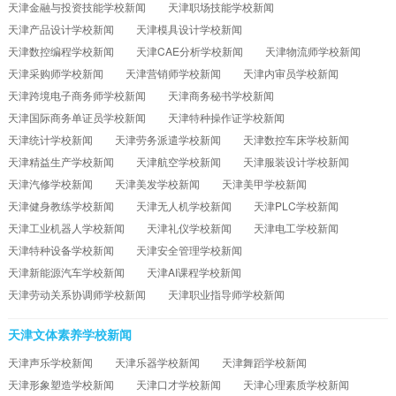
天津金融与投资技能学校新闻
天津职场技能学校新闻
天津产品设计学校新闻
天津模具设计学校新闻
天津数控编程学校新闻
天津CAE分析学校新闻
天津物流师学校新闻
天津采购师学校新闻
天津营销师学校新闻
天津内审员学校新闻
天津跨境电子商务师学校新闻
天津商务秘书学校新闻
天津国际商务单证员学校新闻
天津特种操作证学校新闻
天津统计学校新闻
天津劳务派遣学校新闻
天津数控车床学校新闻
天津精益生产学校新闻
天津航空学校新闻
天津服装设计学校新闻
天津汽修学校新闻
天津美发学校新闻
天津美甲学校新闻
天津健身教练学校新闻
天津无人机学校新闻
天津PLC学校新闻
天津工业机器人学校新闻
天津礼仪学校新闻
天津电工学校新闻
天津特种设备学校新闻
天津安全管理学校新闻
天津新能源汽车学校新闻
天津AI课程学校新闻
天津劳动关系协调师学校新闻
天津职业指导师学校新闻
天津文体素养学校新闻
天津声乐学校新闻
天津乐器学校新闻
天津舞蹈学校新闻
天津形象塑造学校新闻
天津口才学校新闻
天津心理素质学校新闻