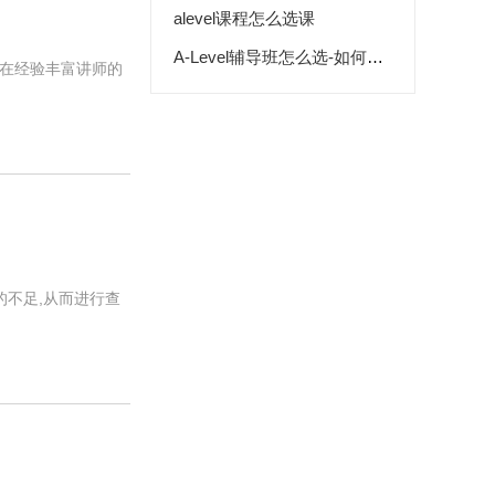
alevel课程怎么选课
A-Level辅导班怎么选-如何精挑细选A-level培训机构
程,在经验丰富讲师的
的不足,从而进行查