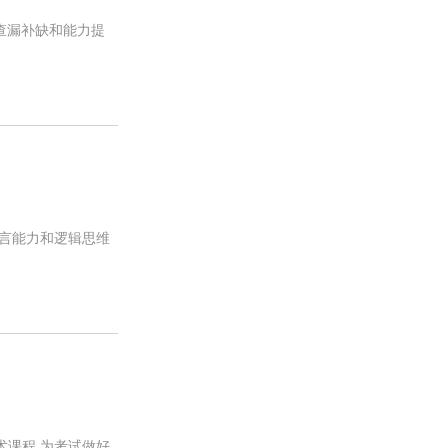
的查漏补缺和能力提
的语言能力和逻辑思维
学术课程,为考试做好