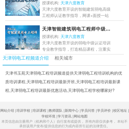
的专业素养！...
[详情]
授课机构:
天津六度教育
天津六度教育开设的智能建筑弱电高级
工程师认证教学指导，网课+面授一站
式科学教学模式，为学员打造精品课
程，通过实景教学，培养学员的专业素
天津智能建筑弱电工程师中级认证
养与综合职业能力！...
[详情]
授课机构:
天津六度教育
天津六度教育开设的弱电中级认证培训
专业教学指导，打造精品课程，注重实
战培训，根据学员的学习目标与特点课
天津弱电工程频道介绍
相关城市
程，提高学员的综合专业技能！...
[详
情]
天津书玉苑天津弱电工程培训频道提供天津弱电工程培训机构的优
质培训课程,天津弱电工程培训最新开班,天津弱电工程培训最新课
程,天津弱电工程培训最新优惠活动,天津弱电工程学校哪家好?
网站介绍
|
培训学校
|
培训课程
|
教师团队
|
新闻中心
|
学员问答
|
学员评价
|
校区地址
|
学校环境
|
学习资讯
|
网站地图
本页信息由注册用户（机构和个人）自行发布或提供， 所有内容仅供参考， 本站不
承担该用户发布/提供信息的行为或内容所引起的法律责任。