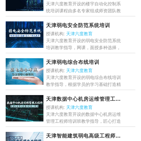
天津六度教育开设的楼宇自动化控制系
统培训课程由多名专家组成师资团队教
学指导，高清网课随时随地想学就学，
科学的教学模式，完善的教学体系是弱
天津弱电安全防范系统培训
电从业人员一致的选择！...
[详情]
授课机构:
天津六度教育
天津六度教育开设的弱电安全防范系统
培训教学指导，网课，面授多种选择，
凭借科学的课程体系、专业的研发团
队、强大 的师资力量、完善的服务团
天津弱电综合布线培训
队及个性化的服务体系...
[详情]
授课机构:
天津六度教育
天津六度教育开设的弱电综合布线培训
教学指导，根据学员的学习基础打造精
品课程，注重实战训练，全面提高学员
的专业素养与职业技能，为行业发展输
天津数据中心机房运维管理工程师培训班
送高端人才！...
[详情]
授课机构:
天津六度教育
天津六度教育开设的数据中心机房运维
管理工程师培训班教学指导，匠心打造
精品课程，切实提高数据中心机房从业
人员的专业技能与从业水平，提高学员
天津智能建筑弱电高级工程师认证