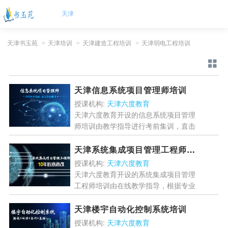
天津
天津书玉苑
>
天津培训
>
天津建造工程培训
>
天津弱电工程培训
天津信息系统项目管理师培训
授课机构:
天津六度教育
天津六度教育开设的信息系统项目管理
师培训由教学指导进行考前集训，直击
考试的重点内容，帮助学员快速掌握考
试知识点内容的理解与记忆，高效提
天津系统集成项目管理工程师培训
分！...
[详情]
授课机构:
天津六度教育
天津六度教育开设的系统集成项目管理
工程师培训由在线教学指导，根据专业
的重点内容强化训练，注重实战教学，
旨在培养全面高端的专业型行业人
天津楼宇自动化控制系统培训
才！...
[详情]
授课机构:
天津六度教育