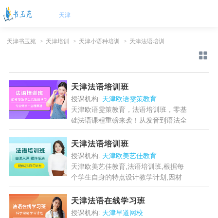
天津
天津书玉苑
>
天津培训
>
天津小语种培训
>
天津法语培训
天津法语培训班
授课机构:
天津欧语雯策教育
天津欧语雯策教育，法语培训班，零基
础法语课程重磅来袭！从发音到语法全
面教学，适合留学备考、职场提升等需
求。课程涵盖语音、词汇、口语写作及
天津法语培训班
法国文化，助你快速达到A...
[详情]
授课机构:
天津欧美艺佳教育
天津欧美艺佳教育,法语培训班,根据每
个学生自身的特点设计教学计划,因材
施教,激发学生兴趣,以更好地达成法语
培训的目标,为学员带来有针对性的法
天津法语在线学习班
语教学....
[详情]
授课机构:
天津早道网校