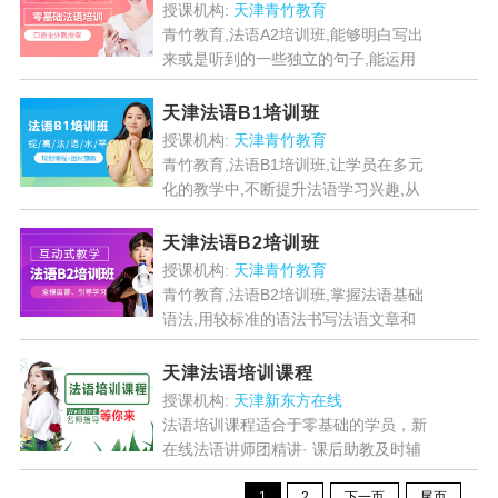
下的口语表达....
[详情]
授课机构:
天津青竹教育
青竹教育,法语A2培训班,能够明白写出
来或是听到的一些独立的句子,能运用
贴近自己生活的句子或者词语,能够讨
论一些简单而日常的事情.能用简单的
天津法语B1培训班
方式来表述自己的观点...
[详情]
授课机构:
天津青竹教育
青竹教育,法语B1培训班,让学员在多元
化的教学中,不断提升法语学习兴趣,从
法语启蒙到进阶学习,不断夯实法语基
础知识,逐步提升法语能力奠定坚实的
天津法语B2培训班
基础,达到欧标B1...
[详情]
授课机构:
天津青竹教育
青竹教育,法语B2培训班,掌握法语基础
语法,用较标准的语法书写法语文章和
日记,和外国人进行较为熟练的对话,让
学员达到欧标B2水平....
[详情]
天津法语培训课程
授课机构:
天津新东方在线
法语培训课程适合于零基础的学员，新
在线法语讲师团精讲· 课后助教及时辅
导答疑· 多样课程适合不同法语学习目
1
2
下一页
尾页