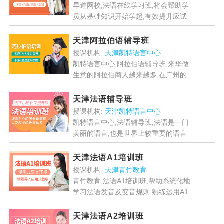
早道网校,法语在线学习班,将会帮助学
员从基础知识开始学起,有效提升应试
综合能力,用学习成就感促进学员一步
步向前,学习法语更难知识点....
[详情]
天津阿拉伯语辅导班
授课机构:
天津凯特语言中心
凯特语言中心,阿拉伯语辅导班,来华做
生意的阿拉伯商人越来越多,在广州的
荔湾区,白云区便活跃着大批的阿拉伯
商人和企业.为了满足学员要求,学校经
天津法语辅导班
过精心准备,特别推出...
[详情]
授课机构:
天津凯特语言中心
凯特语言中心,法语辅导班,法语是一门
美丽的语言,也是世界上较重要的语言
之一,掌握法语可以让你更好地了解法
国文化,更好地与法国人交流,学习任何
天津法语A1培训班
一门语言,首先要掌握...
[详情]
授课机构:
天津青竹教育
青竹教育,法语A1培训班,帮助系统化地
学习法语发音及变音规则.熟练运用A1
阶段中的语法知识.能够进行简单日常
对话,如自身介绍,时间,饭店等简单场景
天津法语A2培训班