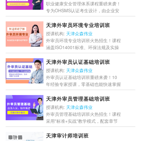
职业健康安全管理体系课程重磅来袭！
专为OHSMS认证考生设计，由企业安
全总监授课，案例教学+风险分级框
架，助你快速掌握ISO45001标准核心
天津外审员环境专业培训班
内容，提升企业安全...
[详情]
授课机构:
天津众森伟业
外审员环境专业培训班火热招生！课程
涵盖ISO14001标准、环保法规及实操
案例，培养专业审核能力。适合企业管
理人员、体系专员等，提供增值审核服
天津外审员认证基础培训班
务，助力职业发展。...
[详情]
授课机构:
天津众森伟业
外审员认证基础培训班重磅来袭！10
年经验专家授课，零基础也能快速掌握
核心考点。独家企业案例库+全链条服
务，考试不过免费重修，通过后直接安
天津外审员管理基础培训班
排实习，助你轻松入行...
[详情]
授课机构:
天津众森伟业
外审员管理基础培训班火热招生！课程
采用"标准+实战"教学模式，配套章节
测试与综合训练，帮助学员快速掌握审
核技能。通过系统学习可取得国家注册
天津审计师培训班