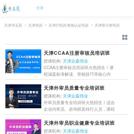
天津
天津书玉苑
>
天津培训
>
天津IT培训/资格认证培训
>
天津审计师培训
天津CCAA注册审核员培训班
授课机构:
天津众森伟业
CCAA注册审核员培训班火热招生！课
程涵盖标准解读、审核技巧等核心内
容，助力学员通过国家考试获取资格证
书。适合质量经理、内审员等从业人
天津外审员质量专业培训班
员，职业前景广阔，报名从速...
[详情]
授课机构:
天津众森伟业
外审员质量专业培训班火热招生！适合
企业内审员、咨询师及转行人员，课程
涵盖质量管理体系审核、案例分析等核
心内容，助你考取国家注册审核员资
天津外审员职业健康专业培训班
格，提升职业竞争力！...
[详情]
授课机构:
天津众森伟业