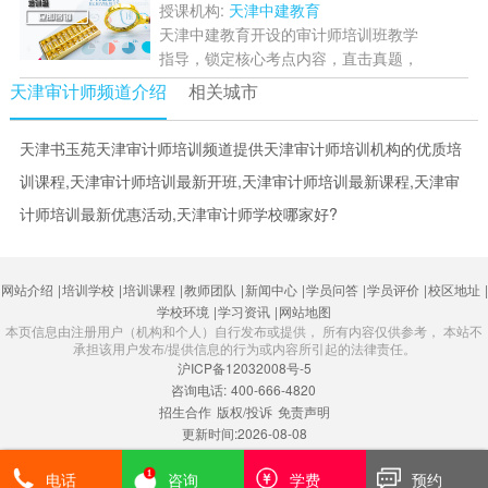
审核员资格，提升职业竞...
[详情]
授课机构:
天津中建教育
天津中建教育开设的审计师培训班教学
指导，锁定核心考点内容，直击真题，
为学员教学方案，循序渐进教学，四个
天津审计师频道介绍
相关城市
阶段，高效备考，助力学员一次通
关！...
[详情]
天津书玉苑天津审计师培训频道提供天津审计师培训机构的优质培
训课程,天津审计师培训最新开班,天津审计师培训最新课程,天津审
计师培训最新优惠活动,天津审计师学校哪家好?
网站介绍
|
培训学校
|
培训课程
|
教师团队
|
新闻中心
|
学员问答
|
学员评价
|
校区地址
|
学校环境
|
学习资讯
|
网站地图
本页信息由注册用户（机构和个人）自行发布或提供， 所有内容仅供参考， 本站不
承担该用户发布/提供信息的行为或内容所引起的法律责任。
沪ICP备12032008号-5
咨询电话:
400-666-4820
招生合作
版权/投诉
免责声明
更新时间:2026-08-08
电话
咨询
学费
预约