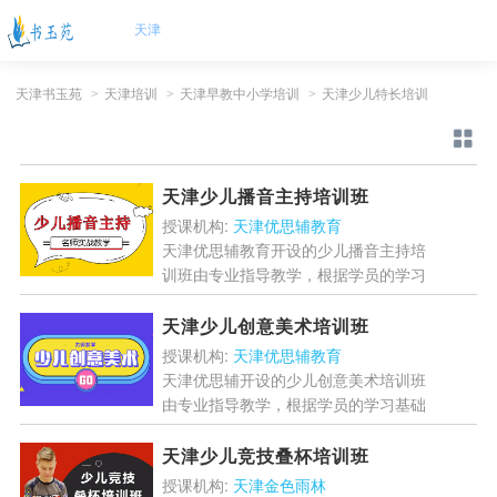
天津
天津书玉苑
>
天津培训
>
天津早教中小学培训
>
天津少儿特长培训
天津少儿播音主持培训班
授课机构:
天津优思辅教育
天津优思辅教育开设的少儿播音主持培
训班由专业指导教学，根据学员的学习
基础有针对性开设丰富的课程设置，小
班教学，增强孩子的口语表达，提升形
天津少儿创意美术培训班
体气质。...
[详情]
授课机构:
天津优思辅教育
天津优思辅开设的少儿创意美术培训班
由专业指导教学，根据学员的学习基础
有针对性的设置创意美术的课程内容，
提升学员立体思维能力和艺术素养！...
天津少儿竞技叠杯培训班
[详情]
授课机构:
天津金色雨林