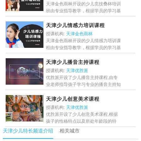
天津金色雨林开设的少儿竞技叠杯培训
班由专业指导教学，根据学员的学习基
础开设丰富完的竞技叠杯训练体系，
为学员提供优质的教学基础...
[详情]
天津少儿情感力培训课程
授课机构:
天津金色雨林
天津金色雨林开设的少儿情感力培训课
程由专业指导教学，根据学员的学习基
础有针对性的教学指导，科学测评体系
为学员提供优质的教学服务...
[详情]
天津少儿播音主持课程
授课机构:
天津优胜派
优胜派开设了少儿播音主持课程,由专
业老师指导孩子学习专业的播音主持知
识,并且在课程当中通过丰富的活动引
导锻炼孩子的演讲能力,帮助孩子全面
天津少儿创意美术课程
成长....
[详情]
授课机构:
天津优胜派
优胜派开设了少儿创意美术课程,根据
孩子的性格特点以及所处年龄段的特
点,由专业的老师指定极爱哦学方案,并
天津少儿特长频道介绍
相关城市
且在课程当中通过丰富的活动帮助孩子